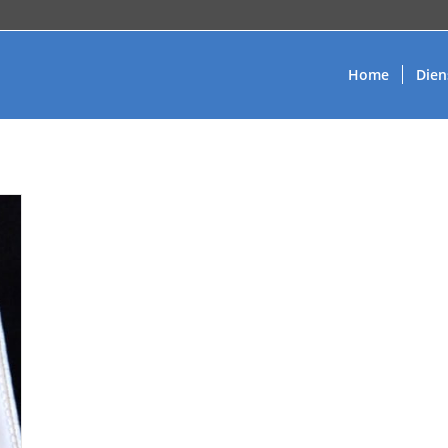
Home
Dien