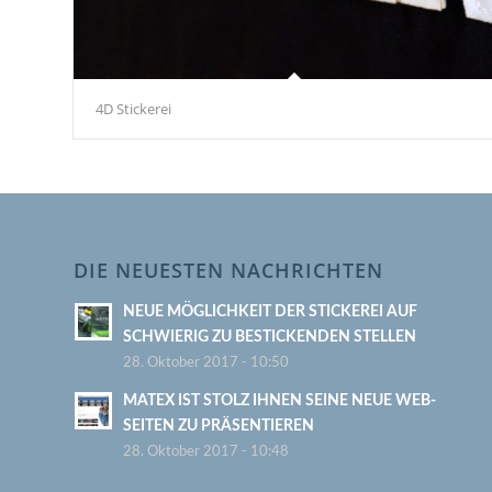
4D Stickerei
DIE NEUESTEN NACHRICHTEN
NEUE MÖGLICHKEIT DER STICKEREI AUF
SCHWIERIG ZU BESTICKENDEN STELLEN
28. Oktober 2017 - 10:50
MATEX IST STOLZ IHNEN SEINE NEUE WEB-
SEITEN ZU PRÄSENTIEREN
28. Oktober 2017 - 10:48