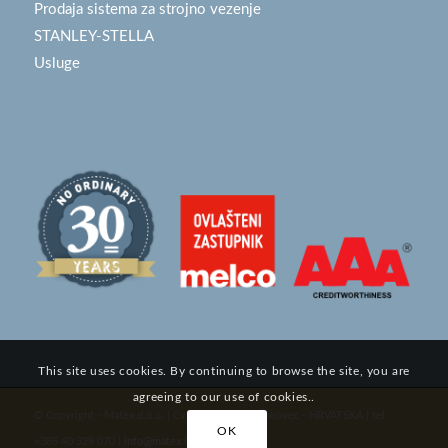
Prodaja sistema za strojno vezenje
STANLEY-STELLA
Usluge
This site uses cookies. By continuing to browse the site, you are
agreeing to our use of cookies..
© Copyright - Matex d.o.o. | Cvjetna 6, 40000 Čakovec - HRVATSKA | tel.
OK
+385 40 329 070 |
info@matex.hr